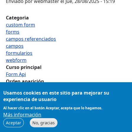
Enviado por
webmaster
el
Jue, 28/08/2025 - 15:19
Categoria
custom form
forms
campos referenciados
campos
formularios
webform
Curso principal
Form Api
Orden aparición
1
Usamos cookies en este sitio para mejorar su
experiencia de usuario
Al hacer clic en el botón Aceptar, acepta que lo hagamos.
Funciona con
Drupal
Más información
Aceptar
No, gracias
Desarrollado por:
www.eurolatino.org