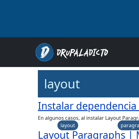
Pasar al contenido principal
Main
layout
Instalar dependencia
En algunos casos, al instalar Layout Parag
layout
paragr
Layout Paragraphs |