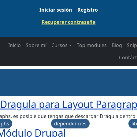
Iniciar sesión
|
Registro
Recuperar contraseña
 navigation
Inicio
Sobre mí
Cursos
Top modules
Blog
Snip
Contác
 Dragula para Layout Paragra
raphs, es posible que tengas que descargar Drágula dentro d
aphs
dependencies
li
 Módulo Drupal