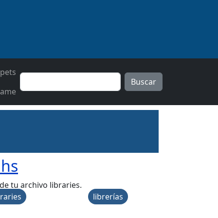
pets
Buscar
tame
phs
e tu archivo libraries.
braries
librerías