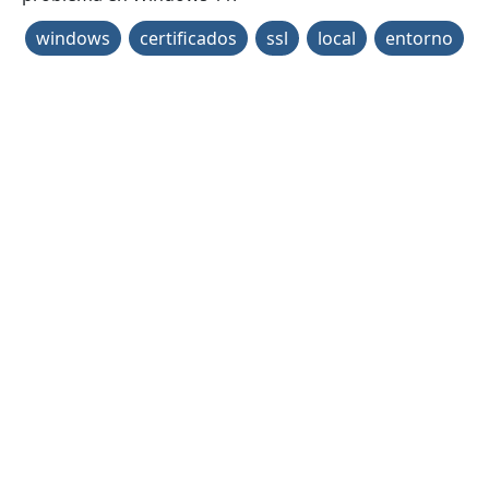
windows
certificados
ssl
local
entorno