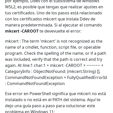
por ejemplo, Ddev con el subsistema de windows
WSL2, es posible que tengas que realizar ajustes en
tus certificados. Uno de los pasos está relacionado
con los certificados mkcert que instala Ddev de
manera predeterminada. Si al ejecutar el comando
mkcert -CAROOT
te devevuelte el error:
mkcert : The term 'mkcert' is not recognized as the
name of a cmdlet, function, script file, or operable
program. Check the spelling of the name, or if a path
was included, verify that the path is correct and try
again. At line:1 char:1 + mkcert -CAROOT + ~~~~~~ +
CategoryInfo : ObjectNotFound: (mkcert:String) [],
CommandNotFoundException + FullyQualifiedErrorId
: CommandNotFoundException
Ese error en PowerShell significa que mkcert no está
instalado o no está en el PATH del sistema. Aquí te
dejo una guía paso a paso para solucionar este
problema en Windows 11: