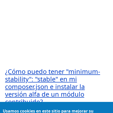
¿Cómo puedo tener "minimum-
stability": "stable" en mi
composer.json e instalar la
versión alfa de un módulo
contribuido?
En algunas ocasiones, cuando instalamos versiones
Usamos cookies en este sitio para mejorar su