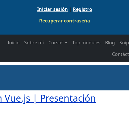
Iniciar sesión
|
Registro
Recuperar contraseña
 navigation
Inicio
Sobre mí
Cursos
Top modules
Blog
Snip
Contác
 Vue.js | Presentación