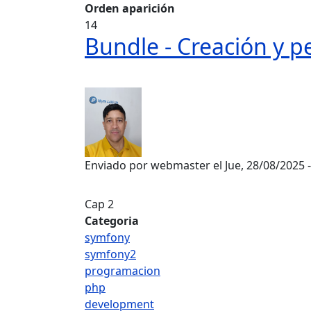
Orden aparición
14
Bundle - Creación y p
Enviado por
webmaster
el
Jue, 28/08/2025 
Cap 2
Categoria
symfony
symfony2
programacion
php
development