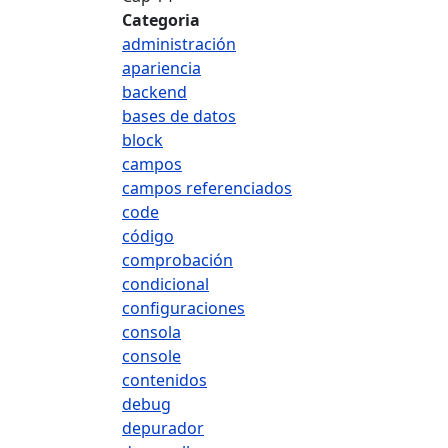
Categoria
administración
apariencia
backend
bases de datos
block
campos
campos referenciados
code
código
comprobación
condicional
configuraciones
consola
console
contenidos
debug
depurador