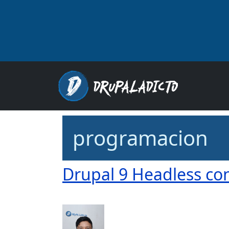
Pasar al contenido principal
Main
programacion
Drupal 9 Headless con