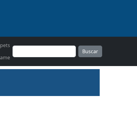
pets
Buscar
tame