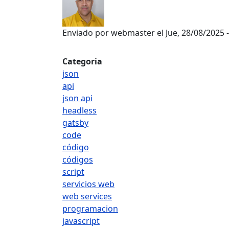
Enviado por
webmaster
el
Jue, 28/08/2025 
Categoria
json
api
json api
headless
gatsby
code
código
códigos
script
servicios web
web services
programacion
javascript